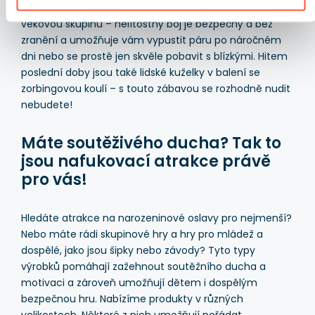
rodeo nebo gladiátorská aréna jsou určeny pro širokou
věkovou skupinu – nelítostný boj je bezpečný a bez
zranění a umožňuje vám vypustit páru po náročném
dni nebo se prostě jen skvěle pobavit s blízkými. Hitem
poslední doby jsou také lidské kuželky v balení se
zorbingovou koulí – s touto zábavou se rozhodně nudit
nebudete!
Máte soutěživého ducha? Tak to
jsou nafukovací atrakce právě
pro vás!
Hledáte atrakce na narozeninové oslavy pro nejmenší?
Nebo máte rádi skupinové hry a hry pro mládež a
dospělé, jako jsou šipky nebo závody? Tyto typy
výrobků pomáhají zažehnout soutěžního ducha a
motivaci a zároveň umožňují dětem i dospělým
bezpečnou hru. Nabízíme produkty v různých