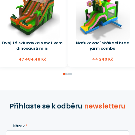
Dvojitá skluzavka s motivem
Nafukovací skákací hrad
dinosaurů mini
jarní combo
47 484,48 Kč
44 240 Kč
Přihlaste se k odběru
newsletteru
Název
*