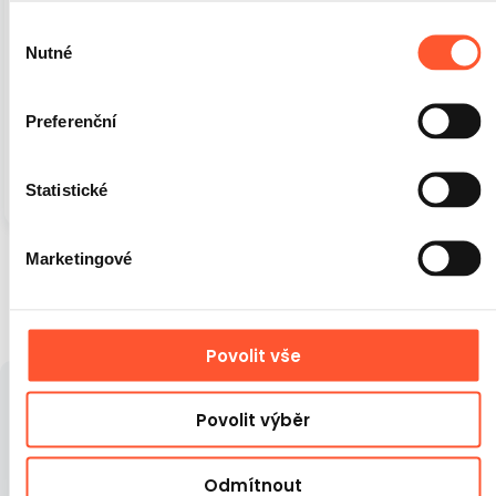
Výběr
Nutné
souhlasu
Preferenční
Nafukovací Bouncer
Nafukovací věž
Statistické
18 990 Kč
25 200 Kč
Marketingové
1
2
3
Povolit vše
K zábavě neodmyslitelně patří soutěžení, proto na
Povolit výběr
vašich akcích nesmí chybět naše nafukovací atrakce!
Vžilo se přesvědčení, že nafukovací atrakce jsou
zábavou pro děti. Ale kdepak! Lezecká stěna, býčí
Odmítnout