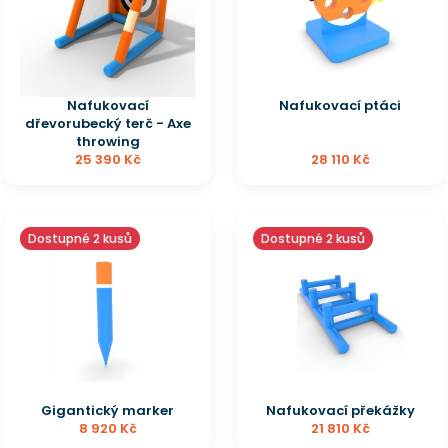
Nafukovací
Nafukovací ptáci
dřevorubecký terč - Axe
throwing
25 390 Kč
28 110 Kč
Dostupné 2 kusů
Dostupné 2 kusů
Gigantický marker
Nafukovací překážky
8 920 Kč
21 810 Kč