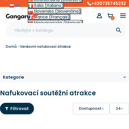
+420735745232
cs
Italia (Italiano)
Slovensko (Slovenčina)
France (Français)
0
Magyarország (Magyar)
Other (English €)

Domů
Venkovní nafukovací atrakce
Nafukovací soutěžní atrakce
Filtrovat
Dostupnost
24