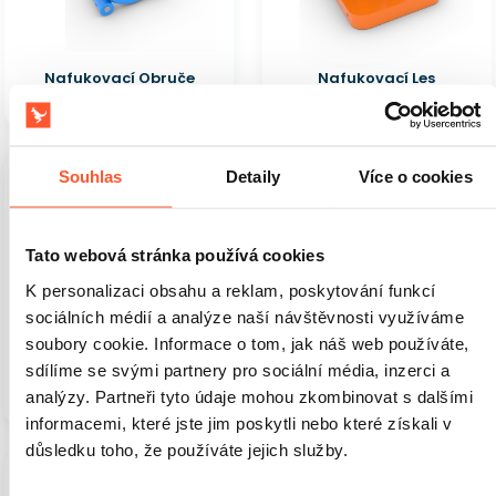
Nafukovací Obruče
Nafukovací Les
19 040 Kč
21 810 Kč
Souhlas
Detaily
Více o cookies
Dostupné 2 kusů
Dostupné 2 kusů
Tato webová stránka používá cookies
K personalizaci obsahu a reklam, poskytování funkcí
sociálních médií a analýze naší návštěvnosti využíváme
soubory cookie. Informace o tom, jak náš web používáte,
sdílíme se svými partnery pro sociální média, inzerci a
Nafukovací koš
Nafukovací kostka
18 370 Kč
41 760 Kč
analýzy. Partneři tyto údaje mohou zkombinovat s dalšími
informacemi, které jste jim poskytli nebo které získali v
důsledku toho, že používáte jejich služby.
Dostupné 2 kusů
Dostupné 2 kusů