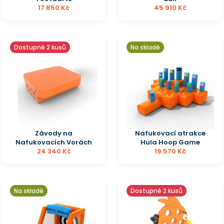
17 850 Kč
45 910 Kč
Dostupné 2 kusů
Na skladě
Závody na
Nafukovací atrakce
Nafukovacích Vorách
Hula Hoop Game
24 340 Kč
19 570 Kč
Na skladě
Dostupné 2 kusů