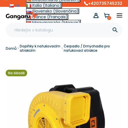
+420735745232
cs
Italia (Italiano)
Slovensko (Slovenčina)
France (Français)
0
Magyarország (Magyar)
Other (English €)

Doplňky k nafukovacím
Čerpadlo / Dmychadla pro
Domů
atrakcím
nafukovací atrakce
Na skladě