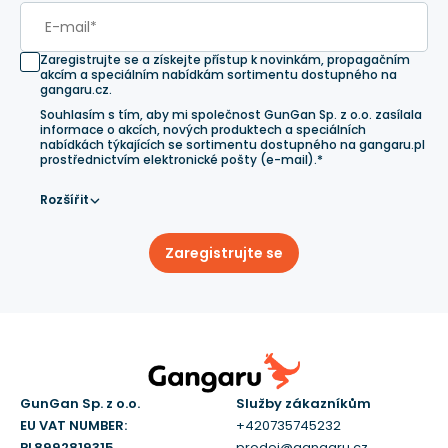
Zaregistrujte se a získejte přístup k novinkám, propagačním
akcím a speciálním nabídkám sortimentu dostupného na
gangaru.cz.
Souhlasím s tím, aby mi společnost GunGan Sp. z o.o. zasílala
informace o akcích, nových produktech a speciálních
nabídkách týkajících se sortimentu dostupného na gangaru.pl
prostřednictvím elektronické pošty (e-mail).*
Rozšířit
Zaregistrujte se
GunGan Sp. z o.o.
Služby zákazníkům
EU VAT NUMBER:
+420735745232
PL8992819315
prodej@gangaru.cz