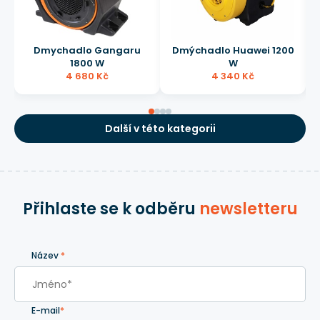
Dmychadlo Gangaru
Dmýchadlo Huawei 1200
1800 W
W
4 680 Kč
4 340 Kč
Další v této kategorii
Přihlaste se k odběru
newsletteru
Název
*
E-mail
*