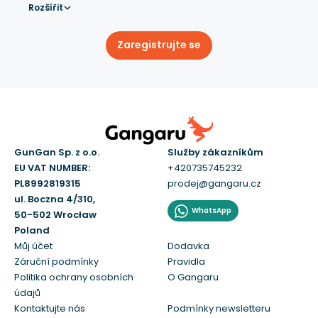
Rozšířit
Zaregistrujte se
GunGan Sp. z o.o.
Služby zákazníkům
EU VAT NUMBER:
+420735745232
PL8992819315
prodej@gangaru.cz
ul. Boczna 4/310,
WhatsApp
50-502 Wrocław
Poland
Můj účet
Dodavka
Záruční podmínky
Pravidla
Politika ochrany osobních
O Gangaru
údajů
Kontaktujte nás
Podmínky newsletteru