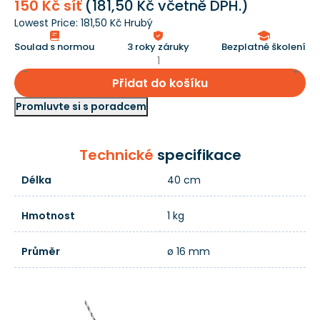
150 Kč síť
(
181,50 Kč
včetně DPH.)
Lowest Price:
181,50 Kč Hrubý
Soulad s normou
3 roky záruky
Bezplatné školení
Přidat do košíku
Promluvte si s poradcem
Technické
specifikace
Délka
40 cm
Hmotnost
1 kg
Průměr
ø 16 mm