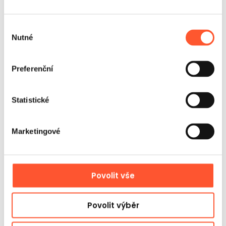
bezpečnost, efektivnější montáž a lepší předvídatelnost
realizace v terénu.
Názory
a realizace
Výběr
Nutné
souhlasu
Zákazníci nám dávají hodnocení 5!
Gangaru se vyznačuje vynikajícím kontaktem se
Preferenční
zákazníky. Personál je nápomocný a důkladně
odpovídá na otázky. Rychlé dodání a atraktivní
ceny jsou další výhody. Rozhodně doporučuji!
Statistické
Wiktoria Meczynska
Marketingové
Povolit vše
Povolit výběr