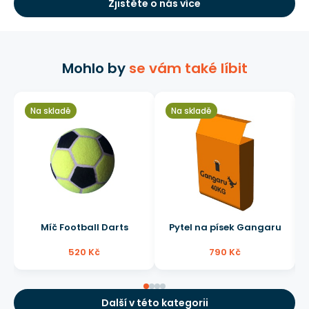
Zjistěte o nás více
Mohlo by
se vám také líbit
Na skladě
Na skladě
Míč Football Darts
Pytel na písek Gangaru
520 Kč
790 Kč
Další v této kategorii