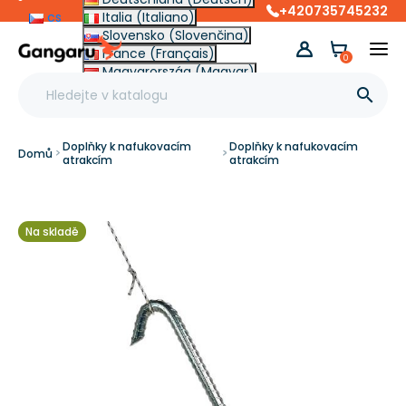
+420735745232
cs
Italia (Italiano)
Slovensko (Slovenčina)
France (Français)
0
Magyarország (Magyar)
Other (English €)

Doplňky k nafukovacím
Doplňky k nafukovacím
Domů
atrakcím
atrakcím
Na skladě