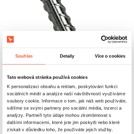
Souhlas
Detaily
Více o cookies
Tato webová stránka používá cookies
Využití
K personalizaci obsahu a reklam, poskytování funkcí
sociálních médií a analýze naší návštěvnosti využíváme
V každodenním provozu kotva zpřehledňuje montáž a
soubory cookie. Informace o tom, jak náš web používáte,
dává týmu jasný, opakovatelný způsob zabezpečení
atrakce na trávě nebo jiném zemním podkladu. Omezuje
sdílíme se svými partnery pro sociální média, inzerci a
riziko improvizovaných řešení, urychluje přípravu
analýzy. Partneři tyto údaje mohou zkombinovat s
stanoviště a usnadňuje udržení pracovního standardu při
dalšími informacemi, které jste jim poskytli nebo které
dalších zakázkách. Pro firmu to znamená vyšší provozní
získali v důsledku toho, že používáte jejich služby.