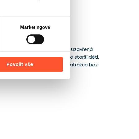
Marketingové
t, a ne jen rychle proběhnout. Uzavřená
m, narozeninám i aktivacím pro starší děti.
Povolit vše
jí zachovat výraznou přítomnost atrakce bez