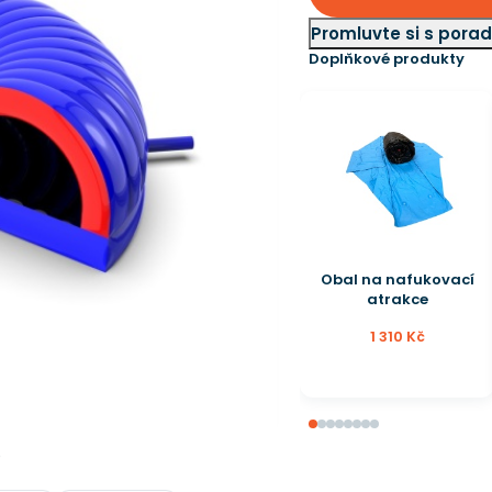
Promluvte si s por
Doplňkové produkty
Generátor pěny
25 159,20 Kč
28 590 Kč
e