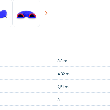
Next
8,8 m
4,32 m
2,51 m
3