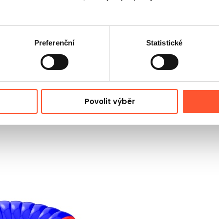
Preferenční
Statistické
ůběh trasy v poutavější úkol, který musí účastník překona
ky a dobře se hodí k drahám ve stylu Ninja, sportovním akcí
Povolit výběr
obře vejde i do stísněnějších zón, a 4,32 m i 2,51 m umožňu
tický modul pro budování poutavější konfigurace.