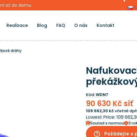
ní až do domu
c
Realizace
Blog
FAQ
O nás
Kontakt
žkové dráhy
Nafukovací
překážkov
Kód:
WDN7
90 630 Kč síť
109 662,30 kč
včetně dph
Lowest Price:
109 662,
Soulad s normou
3 ro
help_outline
Požádejte o 