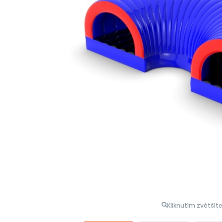
Kliknutím zvětšít