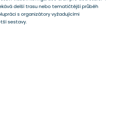
čekává delší trasu nebo tematičtější průběh
upráci s organizátory vyžadujícími
tší sestavy.