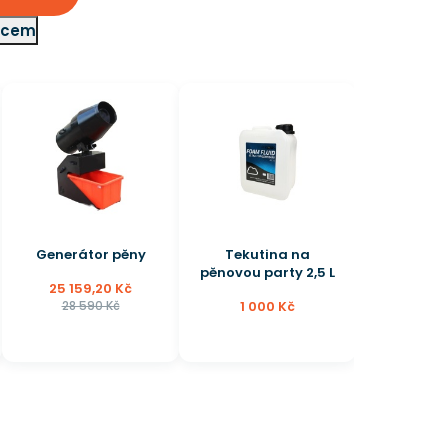
adcem
Tekutina na
Vozík na
pěnovou party 2,5 L
nafukovadla
1 000 Kč
5 820 Kč