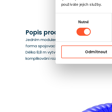
používáte jejich služby.
Výběr
Nutné
souhlasu
Popis produktu
Jedním modulem můžete proměnit jednoduchý pr
forma spojovacího modulu posiluje efekt překáž
Odmítnout
Délka 8,8 m vytváří kompaktní úsek, který se d
komplikování rozmístění celé trasy. Je to prak