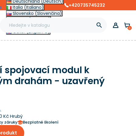
Deutschland (Deutsch)
+420735745232
s
Italia (Italiano)
Slovensko (Slovenčina)
France (Français)

Magyarország (Magyar)
0
Other (English €)
 spojovací modul k
ým drahám - uzavřený
.
30 Kč Hrubý
ky záruky
Bezplatné školení
produkt