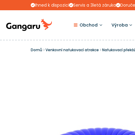
Ihned k dispozici
Servis a 3letá záruka
Doruče
Obchod
Výroba
Domů
Venkovní nafukovací atrakce
Nafukovací překá