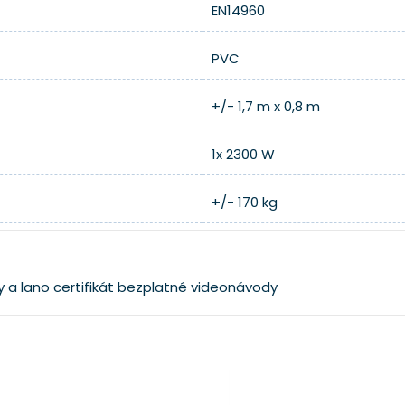
EN14960
PVC
+/- 1,7 m x 0,8 m
1x 2300 W
+/- 170 kg
y a lano
certifikát
bezplatné videonávody