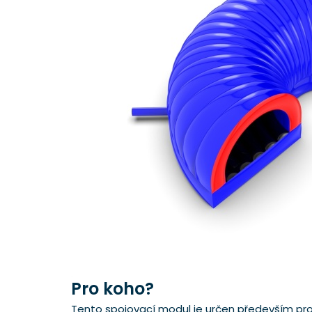
Pro koho?
Tento spojovací modul je určen především pro p