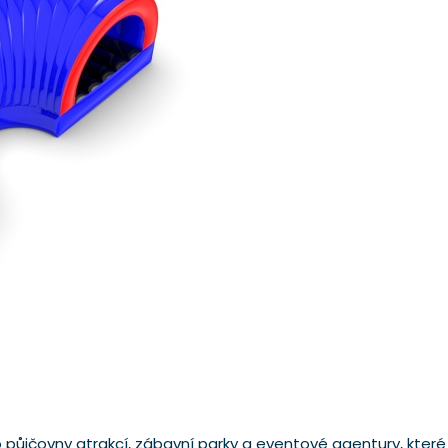
ůjčovny atrakcí, zábavní parky a eventové agentury, které s