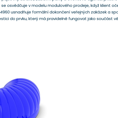
épe se osvědčuje v modelu modulového prodeje, když klient o
4960 usnadňuje formální dokončení veřejných zakázek a spol
estici do prvku, který má pravidelně fungovat jako součást vě