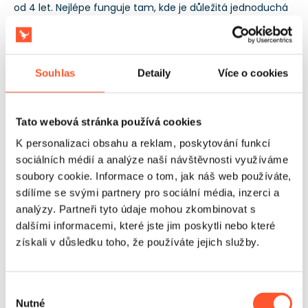
od 4 let. Nejlépe funguje tam, kde je důležitá jednoduchá
obsluha, rychlé vstupy a opakovatelný průběh zábavy bez
zapojení animátora. Soulad s normou EN14960 usnadňuje
přijímání objednávek od škol, kulturních domů a
organizátorů veřejných akcí. 3letá záruka podporuje
Souhlas
Detaily
Více o cookies
plánování provozu produktu na více než jednu sezonu.
Tato webová stránka používá cookies
K personalizaci obsahu a reklam, poskytování funkcí
sociálních médií a analýze naší návštěvnosti využíváme
soubory cookie. Informace o tom, jak náš web používáte,
sdílíme se svými partnery pro sociální média, inzerci a
analýzy. Partneři tyto údaje mohou zkombinovat s
dalšími informacemi, které jste jim poskytli nebo které
získali v důsledku toho, že používáte jejich služby.
Výběr
Nutné
souhlasu