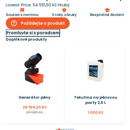
Lowest Price:
54 510,50 Kč Hrubý
Soulad s normou
3 roky záruky
Bezplatné školení
help_outline
Požádejte o produkt
Promluvte si s poradcem
Doplňkové produkty
Generátor pěny
Tekutina na pěnovou
party 2,5 L
25 159,20 Kč
28 590 Kč
1 000 Kč