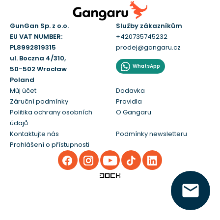
GunGan Sp. z o.o.
Služby zákazníkům
EU VAT NUMBER:
+420735745232
PL8992819315
prodej@gangaru.cz
ul. Boczna 4/310,
WhatsApp
50-502 Wrocław
Poland
Můj účet
Dodavka
Záruční podmínky
Pravidla
Politika ochrany osobních
O Gangaru
údajů
Kontaktujte nás
Podmínky newsletteru
Prohlášení o přístupnosti
