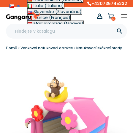
+420735745232
cs
Italia (Italiano)
Slovensko (Slovenčina)
France (Français)
0
Magyarország (Magyar)
Other (English €)

Domů
Venkovní nafukovací atrakce
Nafukovací skákací hrady