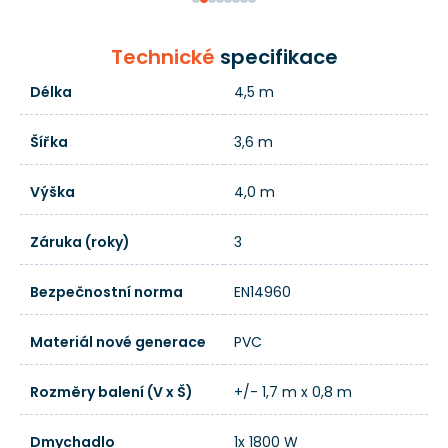
Technické
specifikace
Délka
4,5 m
Šířka
3,6 m
Výška
4,0 m
Záruka (roky)
3
Bezpečnostní norma
EN14960
Materiál nové generace
PVC
Rozměry balení (V x Š)
+/- 1,7 m x 0,8 m
Dmychadlo
1x 1800 W