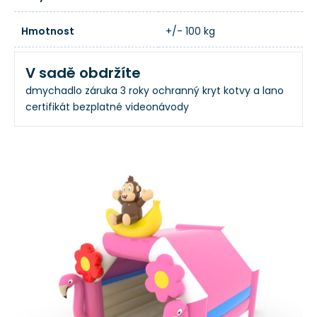
Hmotnost
+/- 100 kg
V sadě obdržíte
dmychadlo
záruka 3 roky
ochranný kryt
kotvy a lano
certifikát
bezplatné videonávody