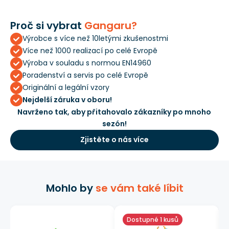
Proč si vybrat
Gangaru?
Výrobce s více než 10letými zkušenostmi
Více než 1000 realizací po celé Evropě
Výroba v souladu s normou EN14960
Poradenství a servis po celé Evropě
Originální a legální vzory
Nejdelší záruka v oboru!
Navrženo tak, aby přitahovalo zákazníky po mnoho
sezón!
Zjistěte o nás více
Mohlo by
se vám také líbit
Dostupné 1 kusů