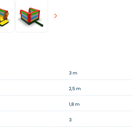
Next
3 m
2,5 m
1,8 m
3