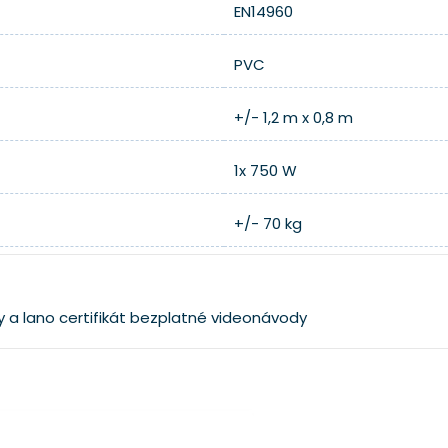
EN14960
PVC
+/- 1,2 m x 0,8 m
1x 750 W
+/- 70 kg
y a lano
certifikát
bezplatné videonávody