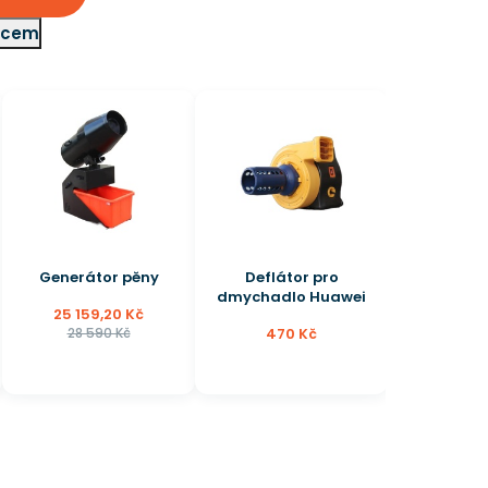
adcem
Deflátor pro
Tekutina na
dmychadlo Huawei
pěnovou party 2,5 L
470 Kč
1 000 Kč