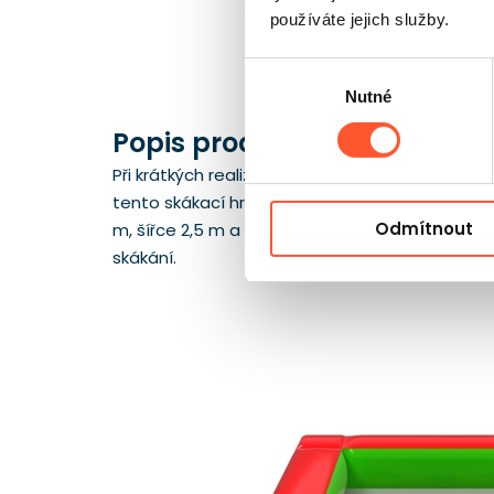
používáte jejich služby.
Výběr
Nutné
souhlasu
Popis produktu
Při krátkých realizacích nejlépe funguje zaříz
tento skákací hrad prodávat na narozeniny, pi
Odmítnout
m, šířce 2,5 m a výšce 1,8 m se tento uzavřen
skákání.