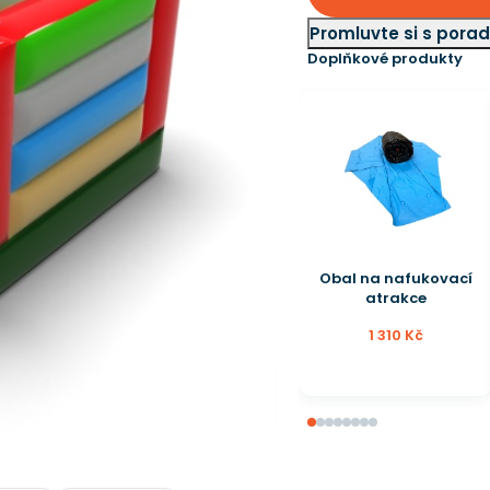
Promluvte si s por
Doplňkové produkty
Generátor pěny
25 159,20 Kč
28 590 Kč
e