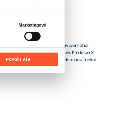
Marketingové
sluhovat účastníky. Farmářský motiv pomáhá
at a pro rodiče je srozumitelné. Při délce 3
Povolit vše
ací a zároveň zachovává plnohodnotnou funkci