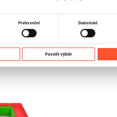
Preferenční
Statistické
ení, které lze rychle umístit do dětské zóny a hned začít ob
kniky a rodinné akce, protože téma farmy je snadné komunikov
Povolit výběr
ý hrad dobře vejde do zahrad, menších sálů a zón u restaur