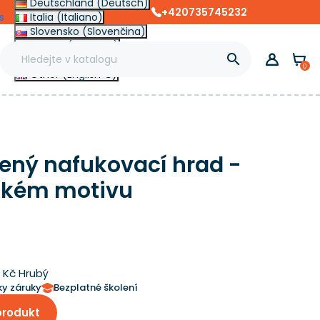
Deutschland (Deutsch)
+420735745232
s
Italia (Italiano)
Slovensko (Slovenčina)
France (Français)

Magyarország (Magyar)
0
Other (English €)
ený nafukovací hrad -
ském motivu
0 Kč Hrubý
ky záruky
Bezplatné školení
produkt