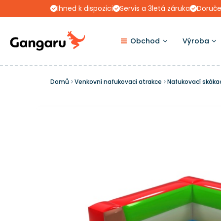
Ihned k dispozici
Servis a 3letá záruka
Doruče
Obchod
Výroba
Domů
Venkovní nafukovací atrakce
Nafukovací skáka