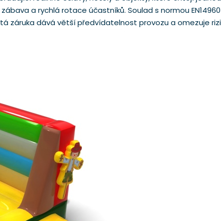
olná zábava a rychlá rotace účastníků. Soulad s normou EN1496
3letá záruka dává větší předvídatelnost provozu a omezuje ri