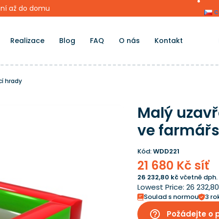
ní až do domu
c
Realizace
Blog
FAQ
O nás
Kontakt
cí hrady
Malý uzavř
ve farmář
Kód:
WDD221
21 680 Kč síť
26 232,80 kč
včetně dph.
Lowest Price:
26 232,8
Soulad s normou
3 ro
help_outline
Požádejte o 