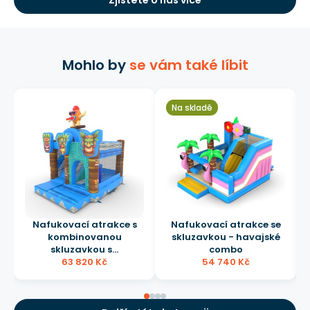
Mohlo by
se vám také líbit
Na skladě
Nafukovací atrakce s
Nafukovací atrakce se
kombinovanou
skluzavkou - havajské
skluzavkou s...
combo
63 820 Kč
54 740 Kč