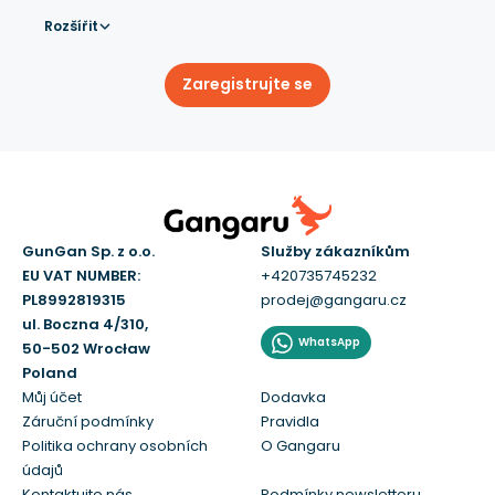
Rozšířit
Zaregistrujte se
GunGan Sp. z o.o.
Služby zákazníkům
EU VAT NUMBER:
+420735745232
PL8992819315
prodej@gangaru.cz
ul. Boczna 4/310,
WhatsApp
50-502 Wrocław
Poland
Můj účet
Dodavka
Záruční podmínky
Pravidla
Politika ochrany osobních
O Gangaru
údajů
Kontaktujte nás
Podmínky newsletteru