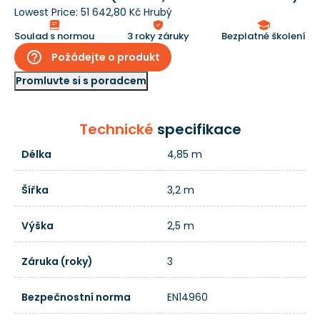
Lowest Price:
51 642,80 Kč Hrubý
Soulad s normou
3 roky záruky
Bezplatné školení
help_outline
Požádejte o produkt
Promluvte si s poradcem
Technické
specifikace
Délka
4,85 m
Šířka
3,2 m
Výška
2,5 m
Záruka (roky)
3
Bezpečnostní norma
EN14960