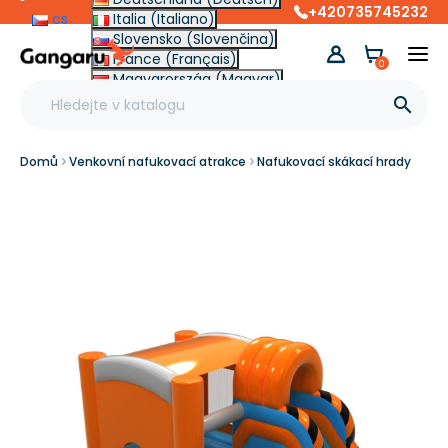
+420735745232
cs
Italia (Italiano)
Slovensko (Slovenčina)
France (Français)
0
Magyarország (Magyar)
Other (English €)

Domů
Venkovní nafukovací atrakce
Nafukovací skákací hrady