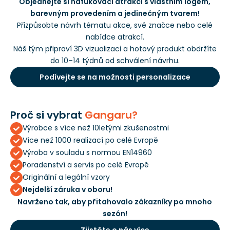
Objednejte si nafukovací atrakci s vlastním logem,
barevným provedením a jedinečným tvarem!
Přizpůsobte návrh tématu akce, své značce nebo celé
nabídce atrakcí.
Náš tým připraví 3D vizualizaci a hotový produkt obdržíte
do 10–14 týdnů od schválení návrhu.
Podívejte se na možnosti personalizace
Proč si vybrat
Gangaru?
Výrobce s více než 10letými zkušenostmi
Více než 1000 realizací po celé Evropě
Výroba v souladu s normou EN14960
Poradenství a servis po celé Evropě
Originální a legální vzory
Nejdelší záruka v oboru!
Navrženo tak, aby přitahovalo zákazníky po mnoho
sezón!
Zjistěte o nás více