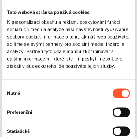
Tato webová stránka používá cookies
K personalizaci obsahu a reklam, poskytování funkcí
sociálních médií a analýze naší návštěvnosti využíváme
soubory cookie. Informace o tom, jak náš web používáte,
sdílíme se svými partnery pro sociální média, inzerci a
analýzy. Partneři tyto údaje mohou zkombinovat s
dalšími informacemi, které jste jim poskytli nebo které
získali v důsledku toho, že používáte jejich služby.
Výběr
Využití
Nutné
souhlasu
Nejlépe funguje na slavnostech, firemních piknicích,
dnech měst a ve velkých rodinných zónách, kde je
Preferenční
důležitá návštěvnost i dobrá organizace pohybu. Různé
formy aktivit pomáhají udržet zájem dětí a provozovatel
může efektivněji řídit frontu i časy vstupu. Takový model
Statistické