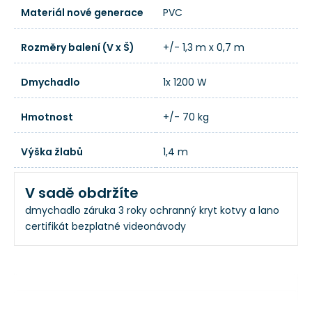
Materiál nové generace
PVC
Rozměry balení (V x Š)
+/- 1,3 m x 0,7 m
Dmychadlo
1x 1200 W
Hmotnost
+/- 70 kg
Výška žlabů
1,4 m
V sadě obdržíte
dmychadlo
záruka 3 roky
ochranný kryt
kotvy a lano
certifikát
bezplatné videonávody