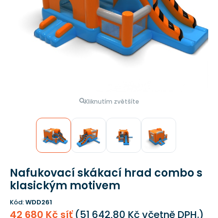
Kliknutím zvětšíte
Nafukovací skákací hrad combo s
klasickým motivem
Kód:
WDD261
42 680 Kč síť
(
51 642,80 Kč
včetně DPH.)