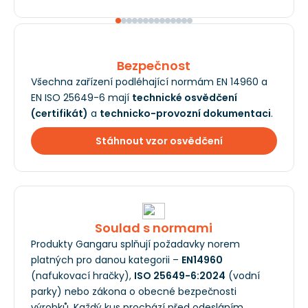
Bezpečnost
Všechna zařízení podléhající normám EN 14960 a
EN ISO 25649-6 mají
technické osvědčení
(certifikát)
a
technicko-provozní dokumentaci
.
Stáhnout vzor osvědčení
Soulad s normami
Produkty Gangaru splňují požadavky norem
platných pro danou kategorii –
EN14960
(nafukovací hračky),
ISO 25649-6:2024
(vodní
parky) nebo zákona o obecné bezpečnosti
výrobků. Každý kus prochází před odesláním