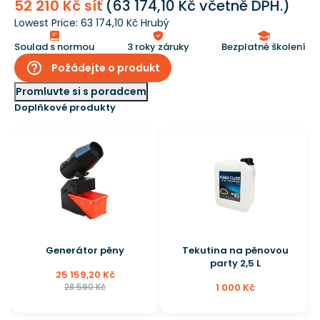
52 210 Kč síť
(
63 174,10 Kč
včetně DPH.)
Lowest Price:
63 174,10 Kč Hrubý
Soulad s normou
3 roky záruky
Bezplatné školení
help_outline
Požádejte o produkt
Promluvte si s poradcem
Doplňkové produkty
Generátor pěny
Tekutina na pěnovou
party 2,5 L
25 159,20 Kč
28 590 Kč
1 000 Kč