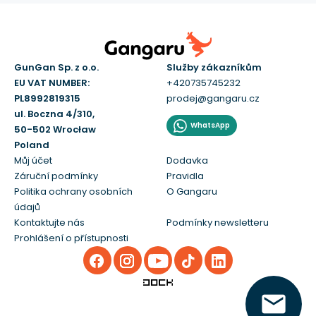
GunGan Sp. z o.o.
Služby zákazníkům
EU VAT NUMBER:
+420735745232
PL8992819315
prodej@gangaru.cz
ul. Boczna 4/310,
WhatsApp
50-502 Wrocław
Poland
Můj účet
Dodavka
Záruční podmínky
Pravidla
Politika ochrany osobních
O Gangaru
údajů
Kontaktujte nás
Podmínky newsletteru
Prohlášení o přístupnosti
