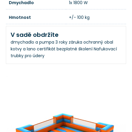
Dmychadlo
1x 1800 W
Hmotnost
+/- 100 kg
V sadě obdržíte
dmychadlo a pumpa
3 roky záruka
ochranný obal
kotvy a lano
certifikát
bezplatné školení
Nafukovací
trubky pro údery