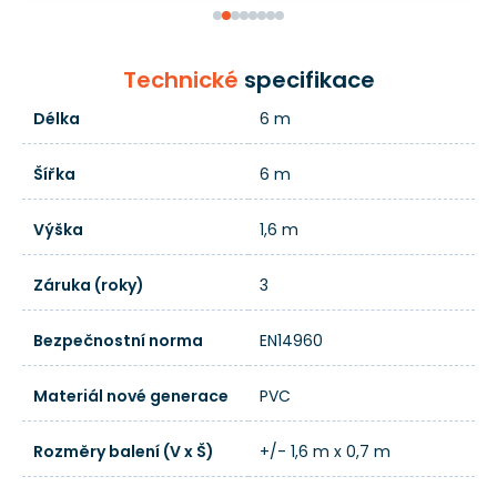
Technické
specifikace
Délka
6 m
Šířka
6 m
Výška
1,6 m
Záruka (roky)
3
Bezpečnostní norma
EN14960
Materiál nové generace
PVC
Rozměry balení (V x Š)
+/- 1,6 m x 0,7 m