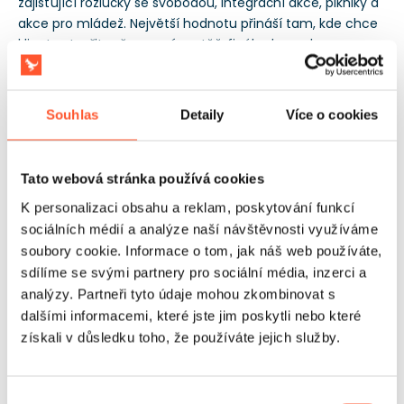
zajišťující rozlučky se svobodou, integrační akce, pikniky a
akce pro mládež. Největší hodnotu přináší tam, kde chce
klient vytvořit vyřazovací soutěž, finále dne nebo
otevřenou zónu duelů s komentovanými koly. Soulad s
normou EN14960 usnadňuje spolupráci s organizátory
očekávajícími formální potvrzení souladu atrakce. 3
Souhlas
Detaily
Více o cookies
záruky omezuje riziko nákladů při provozu během mnoha
realizací v sezoně.
Tato webová stránka používá cookies
K personalizaci obsahu a reklam, poskytování funkcí
sociálních médií a analýze naší návštěvnosti využíváme
soubory cookie. Informace o tom, jak náš web používáte,
sdílíme se svými partnery pro sociální média, inzerci a
analýzy. Partneři tyto údaje mohou zkombinovat s
dalšími informacemi, které jste jim poskytli nebo které
získali v důsledku toho, že používáte jejich služby.
Výběr