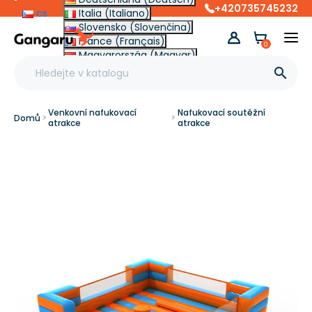
+420735745232
cs
Italia (Italiano)
Slovensko (Slovenčina)
France (Français)
0
Magyarország (Magyar)
Other (English €)

Venkovní nafukovací
Nafukovací soutěžní
Domů
atrakce
atrakce