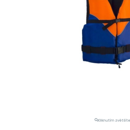
Kliknutím zvětšít