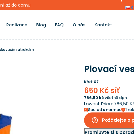
ní až do domu
c
Realizace
Blog
FAQ
O nás
Kontakt
fukovacím atrakcím
Plovací ve
Kód:
X7
650 Kč síť
786,50 kč
včetně dph.
Lowest Price:
786,50 K
Soulad s normou
1 ro
help_outline
Požádejte o 
Promluvte si s por