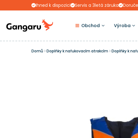
Ihned k dispozici
Servis a 3letá záruka
Doruče
Obchod
Výroba
Domů
Doplňky k nafukovacím atrakcím
Doplňky k na