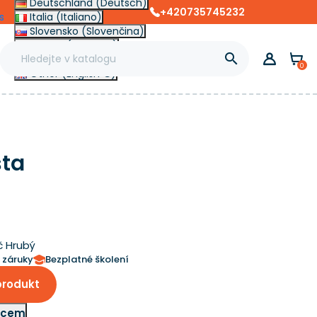
Deutschland (Deutsch)
+420735745232
s
Italia (Italiano)
Slovensko (Slovenčina)
France (Français)

Magyarország (Magyar)
0
Other (English €)
sta
č Hrubý
k záruky
Bezplatné školení
produkt
adcem