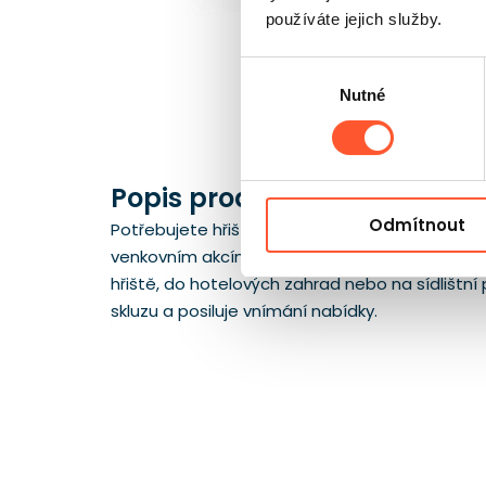
používáte jejich služby.
Výběr
Nutné
souhlasu
Popis produktu
Odmítnout
Potřebujete hřiště, které se vejde do menší z
venkovním akcím a pomáhá dát herní zóně přívět
hřiště, do hotelových zahrad nebo na sídlištní p
skluzu a posiluje vnímání nabídky.