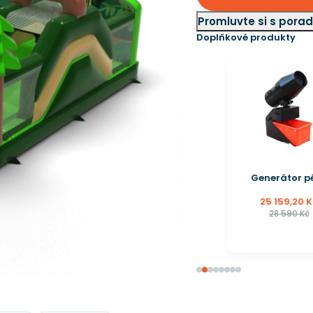
Promluvte si s por
Doplňkové produkty
Generátor pěny
25 159,20 Kč
28 590 Kč
e