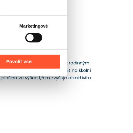
Marketingové
Povolit vše
ti? Lesní motiv se dobře hodí k rodinným
a výšce 3 m lze snadno začlenit na školní
 plošina ve výšce 1,5 m zvyšuje atraktivitu