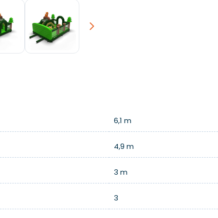
Next
6,1 m
4,9 m
3 m
3