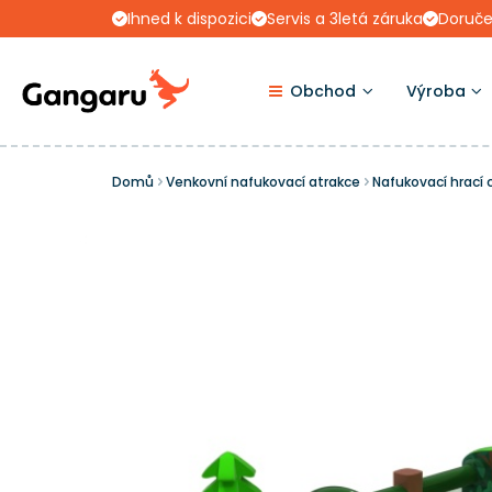
Ihned k dispozici
Servis a 3letá záruka
Doruče
Obchod
Výroba
Domů
Venkovní nafukovací atrakce
Nafukovací hrací 