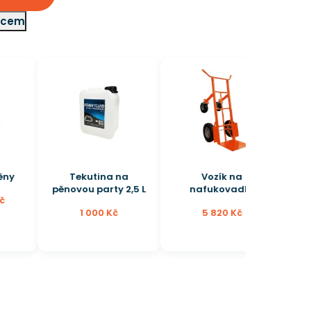
adcem
Tekutina na
Vozík na
pěnovou party 2,5 L
nafukovadla
1 000 Kč
5 820 Kč