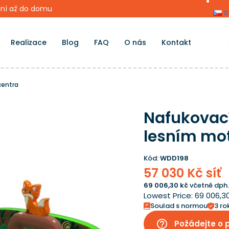
ní až do domu
c
Realizace
Blog
FAQ
O nás
Kontakt
centra
Nafukovací
lesním mo
Kód:
WDD198
57 030 Kč síť
69 006,30 kč
včetně dph.
Lowest Price:
69 006,3
Soulad s normou
3 ro
help_outline
Požádejte o 