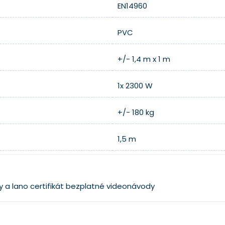
EN14960
PVC
+/- 1,4 m x 1 m
1x 2300 W
+/- 180 kg
1,5 m
y a lano
certifikát
bezplatné videonávody