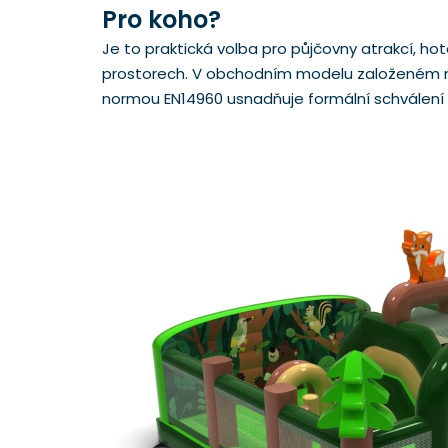
Pro koho?
Je to praktická volba pro půjčovny atrakcí, hote
prostorech. V obchodním modelu založeném na č
normou EN14960 usnadňuje formální schválení zař