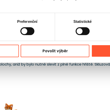
Preferenční
Statistické
Povolit výběr
óny, ale bude stále působit jako plnohodnotná atrakce pro dě
ivý, přirozený charakter. Formát o délce 6,1 m, šířce 4,9 m 
lochy, aniž by bylo nutné slevit z plné funkce hřiště. Skluzová