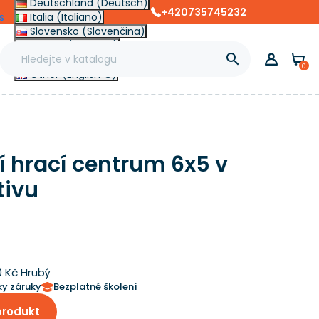
Deutschland (Deutsch)
+420735745232
s
Italia (Italiano)
Slovensko (Slovenčina)
France (Français)

Magyarország (Magyar)
0
Other (English €)
 hrací centrum 6x5 v
tivu
0 Kč Hrubý
ky záruky
Bezplatné školení
produkt