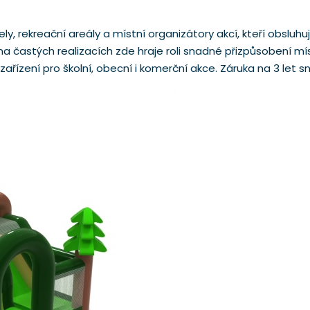
ly, rekreační areály a místní organizátory akcí, kteří obsluhuj
astých realizacích zde hraje roli snadné přizpůsobení míst
ízení pro školní, obecní i komerční akce. Záruka na 3 let sni