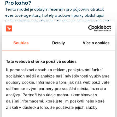
Pro koho?
Tento model je dobrým řešením pro půjčovny atrakcí,
eventové agentury, hotely a zábavní parky obsluhující
vyšší rodinnou návštěvnost. Nejlépe se osvědčuje pro děti
starší 4 let tam, kde je důležité delší zapojení účastníků a
obsluha většího počtu vstupů na jednom místě. Soulad s
normou EN14960 zjednodušuje jednání s organizátory
Souhlas
Detaily
Více o cookies
veřejných akcí a objekty vyžadujícími formální shodu.
Záruka v délce 3 let přináší předvídatelnost nákladů a
podporuje intenzivní využívání v sezóně.
Tato webová stránka používá cookies
K personalizaci obsahu a reklam, poskytování funkcí
sociálních médií a analýze naší návštěvnosti využíváme
soubory cookie. Informace o tom, jak náš web používáte,
sdílíme se svými partnery pro sociální média, inzerci a
analýzy. Partneři tyto údaje mohou zkombinovat s
dalšími informacemi, které jste jim poskytli nebo které
získali v důsledku toho, že používáte jejich služby.