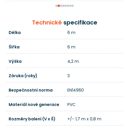
Technické
specifikace
Délka
6 m
Šířka
6 m
Výška
4,2 m
Záruka (roky)
3
Bezpečnostní norma
EN14960
Materiál nové generace
PVC
Rozměry balení (V x Š)
+/- 1,7 m x 0,8 m