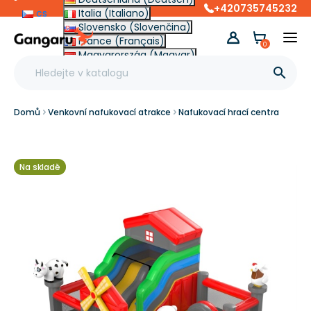
+420735745232
cs
Italia (Italiano)
Slovensko (Slovenčina)
France (Français)
0
Magyarország (Magyar)
Other (English €)

Domů
Venkovní nafukovací atrakce
Nafukovací hrací centra
Na skladě