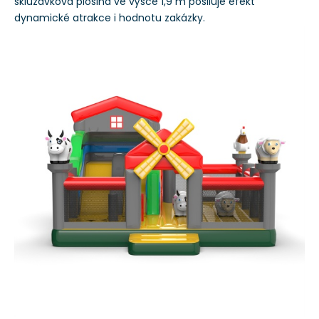
skluzavková plošina ve výšce 1,9 m posiluje efekt
dynamické atrakce i hodnotu zakázky.