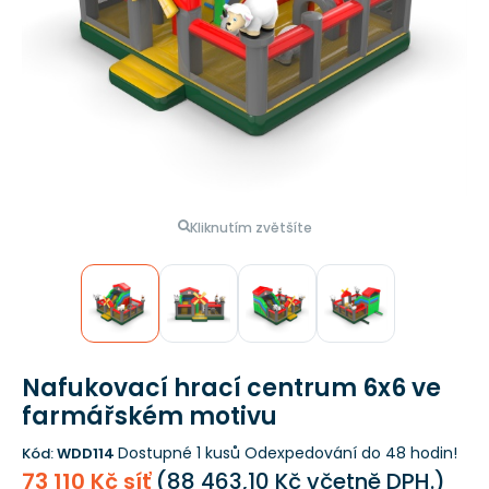
Kliknutím zvětšíte
Nafukovací hrací centrum 6x6 ve
farmářském motivu
Dostupné 1 kusů
Odexpedování do 48 hodin!
Kód:
WDD114
73 110 Kč síť
(
88 463,10 Kč
včetně DPH.)