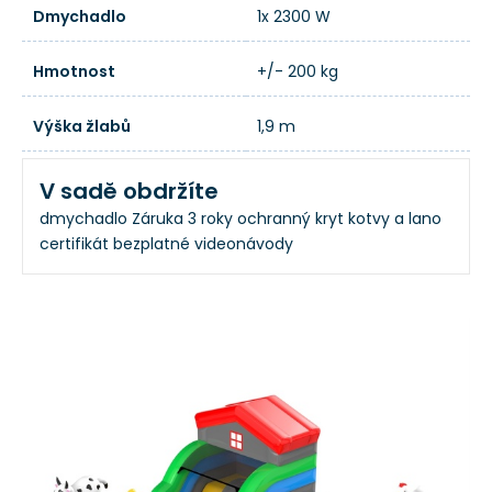
Dmychadlo
1x 2300 W
Hmotnost
+/- 200 kg
Výška žlabů
1,9 m
V sadě obdržíte
dmychadlo
Záruka 3 roky
ochranný kryt
kotvy a lano
certifikát
bezplatné videonávody