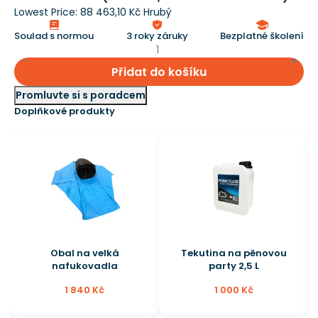
Lowest Price:
88 463,10 Kč Hrubý
Soulad s normou
3 roky záruky
Bezplatné školení
Přidat do košíku
Promluvte si s poradcem
Doplňkové produkty
Obal na velká
Tekutina na pěnovou
nafukovadla
party 2,5 L
1 840 Kč
1 000 Kč