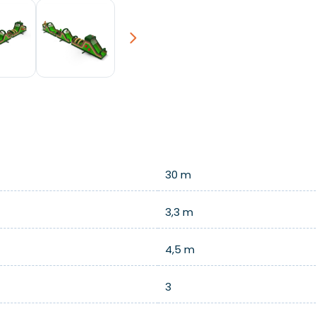
Next
30 m
3,3 m
4,5 m
3