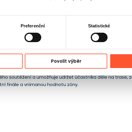
Preferenční
Statistické
Povolit výběr
amžitě buduje měřítko akce, dlouhá lesní dráha se stává vi
h zvířat usnadňuje prodej na velké pikniky, městské dny a s
elkého soutěžení a umožňuje udržet účastníka déle na trase, 
ektní finále a vnímanou hodnotu zóny.