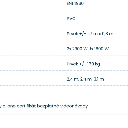
EN14960
PVC
Prvek +/- 1,7 m x 0,8 m
2x 2300 W, 1x 1800 W
Prvek +/- 170 kg
2,4 m, 2,4 m, 3,1 m
y a lano
certifikát
bezplatné videonávody