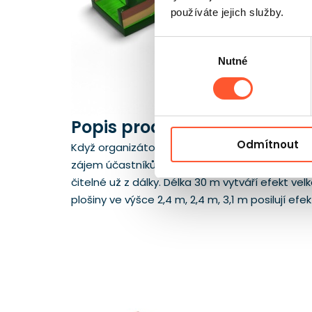
používáte jejich služby.
Výběr
Nutné
souhlasu
Popis produktu
Odmítnout
Když organizátor potřebuje atrakci, která ok
zájem účastníků. Motiv stromů, kmenů a lesníc
čitelné už z dálky. Délka 30 m vytváří efekt v
plošiny ve výšce 2,4 m, 2,4 m, 3,1 m posilují ef