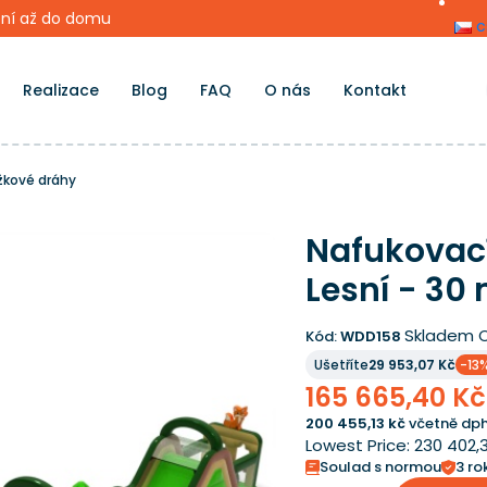
ní až do domu
c
Realizace
Blog
FAQ
O nás
Kontakt
žkové dráhy
Nafukovac
Lesní - 30
Skladem
Kód:
WDD158
Ušetříte
29 953,07 Kč
-13
165 665,40 Kč
200 455,13 kč
včetně dph
Lowest Price:
230 402,
Soulad s normou
3 ro