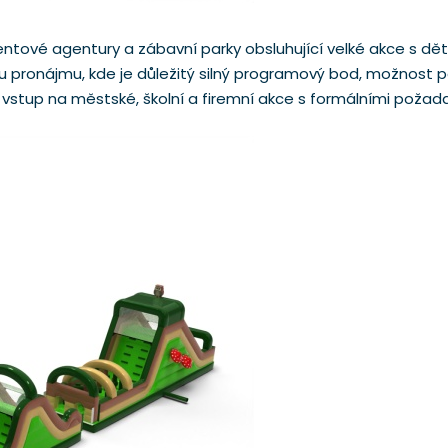
ntové agentury a zábavní parky obsluhující velké akce s dět
u pronájmu, kde je důležitý silný programový bod, možnost
tup na městské, školní a firemní akce s formálními požadavky 