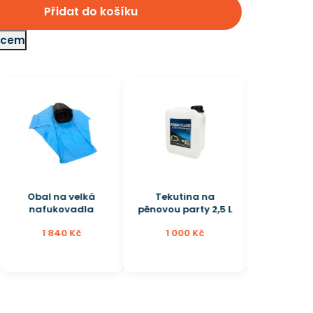
Přidat do košíku
adcem
Tekutina na
Vozík na
pěnovou party 2,5 L
nafukovadla XL
1 000 Kč
6 680 Kč