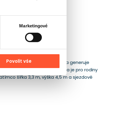
Marketingové
Povolit vše
ditelným bodem programu a sama generuje
ponzorované akce, protože téma je pro rodiny
zatímco šířka 3,3 m, výška 4,5 m a sjezdové