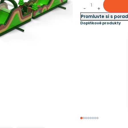
Promluvte si s por
Doplňkové produkty
Obal na velká
nafukovadla
1 840 Kč
e