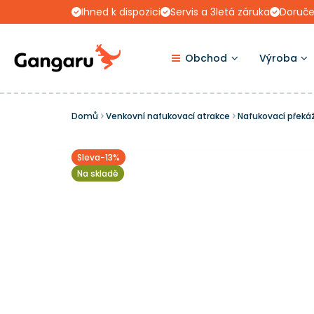
Ihned k dispozici
Servis a 3letá záruka
Doruče
Obchod
Výroba
Domů
Venkovní nafukovací atrakce
Nafukovací překá
Sleva-13%
Na skladě