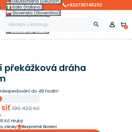
Deutschland (Deutsch)
+420735745232
s
Italia (Italiano)
Slovensko (Slovenčina)
France (Français)

Magyarország (Magyar)
0
Other (English €)
í překážková dráha
 m
Odexpedování do 48 hodin!
%
 síť
190 420 Kč
.
36 Kč Hrubý
ky záruky
Bezplatné školení