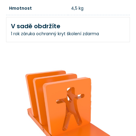
Hmotnost
4,5 kg
V sadě obdržíte
1 rok záruka
ochranný kryt
školení zdarma