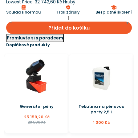
Lowest Price:
32 742,60 Kč Hrubý
Soulad s normou
1 rok záruky
Bezplatné školení
Přidat do košíku
Promluvte si s poradcem
Doplňkové produkty
Generátor pěny
Tekutina na pěnovou
party 2,5 L
25 159,20 Kč
28 590 Kč
1 000 Kč