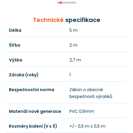
Technické
specifikace
Délka
5 m
Šířka
2 m
Výška
2,7 m
Záruka (roky)
1
Bezpečnostní norma
Zákon o obecné
bezpečnosti výrobků
Materiál nové generace
PVC 0,6mm
Rozměry balení (V x Š)
+/- 0,5 m x 0,5 m