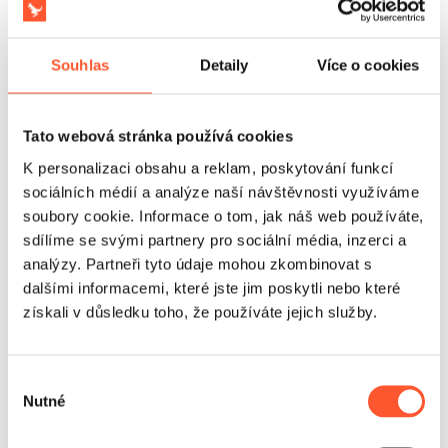
potřeba jednoduchá disciplína s vysokou rotací účastníků
a trvalým zájmem přihlížejících. Produkt splňuje
požadavky zákona o obecné bezpečnosti výrobků.
Souhlas
Detaily
Více o cookies
Tato webová stránka používá cookies
K personalizaci obsahu a reklam, poskytování funkcí
sociálních médií a analýze naší návštěvnosti využíváme
soubory cookie. Informace o tom, jak náš web používáte,
sdílíme se svými partnery pro sociální média, inzerci a
analýzy. Partneři tyto údaje mohou zkombinovat s
dalšími informacemi, které jste jim poskytli nebo které
získali v důsledku toho, že používáte jejich služby.
Výběr
Nutné
souhlasu