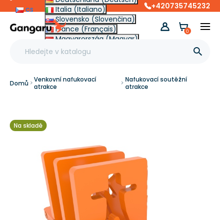
+420735745232
cs
Italia (Italiano)
Slovensko (Slovenčina)
France (Français)
0
Magyarország (Magyar)
Other (English €)

Venkovní nafukovací
Nafukovací soutěžní
Domů
atrakce
atrakce
Na skladě