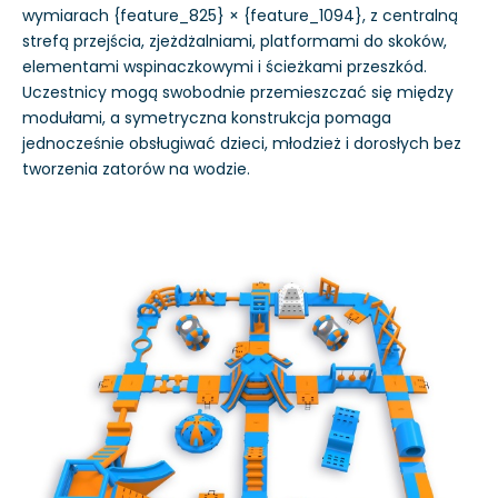
wymiarach {feature_825} × {feature_1094}, z centralną
strefą przejścia, zjeżdżalniami, platformami do skoków,
elementami wspinaczkowymi i ścieżkami przeszkód.
Uczestnicy mogą swobodnie przemieszczać się między
modułami, a symetryczna konstrukcja pomaga
jednocześnie obsługiwać dzieci, młodzież i dorosłych bez
tworzenia zatorów na wodzie.