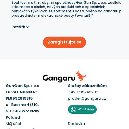
Souhlasím s tím, aby mi společnost GunGan Sp. z o.o. zasílala
informace o akcích, nových produktech a speciálních
nabídkách týkajících se sortimentu dostupného na gangaru.pl
prostřednictvím elektronické pošty (e-mail).*
Rozšířit
Zaregistrujte se
GunGan Sp. z o.o.
Služby zákazníkům
EU VAT NUMBER:
+420735745232
PL8992819315
prodej@gangaru.cz
ul. Boczna 4/310,
WhatsApp
50-502 Wrocław
Poland
Můj účet
Dodavka