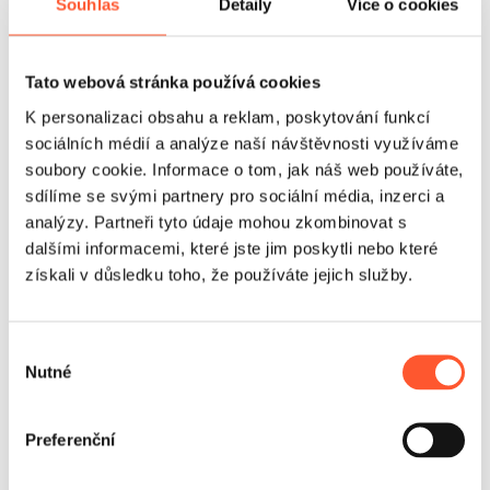
Souhlas
Detaily
Více o cookies
Tato webová stránka používá cookies
K personalizaci obsahu a reklam, poskytování funkcí
sociálních médií a analýze naší návštěvnosti využíváme
soubory cookie. Informace o tom, jak náš web používáte,
sdílíme se svými partnery pro sociální média, inzerci a
analýzy. Partneři tyto údaje mohou zkombinovat s
dalšími informacemi, které jste jim poskytli nebo které
získali v důsledku toho, že používáte jejich služby.
Výběr
Zastosowanie
Nutné
souhlasu
Najlepiej sprawdza się tam, gdzie liczy się wydłużenie
pobytu i zachęcenie gości do kolejnych wejść. Czytelny
Preferenční
układ pomaga kierować ruchem uczestników, skraca
przestoje między wejściami i zwiększa wykorzystanie