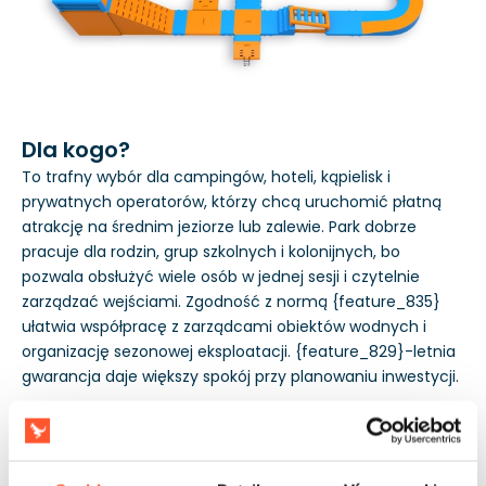
Dla kogo?
To trafny wybór dla campingów, hoteli, kąpielisk i
prywatnych operatorów, którzy chcą uruchomić płatną
atrakcję na średnim jeziorze lub zalewie. Park dobrze
pracuje dla rodzin, grup szkolnych i kolonijnych, bo
pozwala obsłużyć wiele osób w jednej sesji i czytelnie
zarządzać wejściami. Zgodność z normą {feature_835}
ułatwia współpracę z zarządcami obiektów wodnych i
organizację sezonowej eksploatacji. {feature_829}-letnia
gwarancja daje większy spokój przy planowaniu inwestycji.