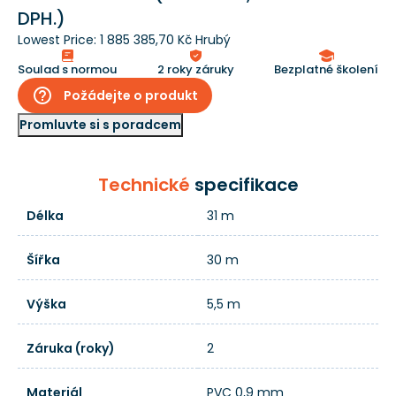
DPH.)
Lowest Price:
1 885 385,70 Kč Hrubý
Soulad s normou
2 roky záruky
Bezplatné školení
help_outline
Požádejte o produkt
Promluvte si s poradcem
Technické
specifikace
Délka
31 m
Šířka
30 m
Výška
5,5 m
Záruka (roky)
2
Materiál
PVC 0,9 mm