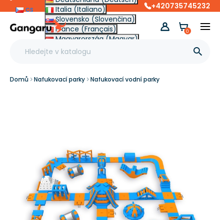
+420735745232
cs
Italia (Italiano)
Slovensko (Slovenčina)
France (Français)
0
Magyarország (Magyar)
Other (English €)

Domů
Nafukovací parky
Nafukovací vodní parky