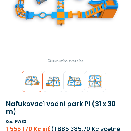
Kliknutím zvětšíte
Nafukovací vodní park Pi (31 x 30
m)
Kód:
PW83
1 558 170 Kč síť
(
1 885 385,70 Kč
včetně