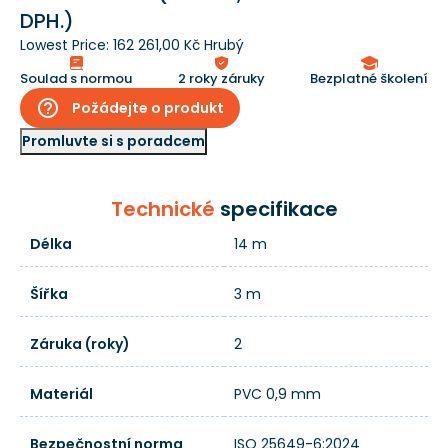
DPH.)
Lowest Price:
162 261,00 Kč Hrubý
Soulad s normou
2 roky záruky
Bezplatné školení
help_outline
Požádejte o produkt
Promluvte si s poradcem
Technické
specifikace
Délka
14 m
Šířka
3 m
Záruka (roky)
2
Materiál
PVC 0,9 mm
Bezpečnostní norma
ISO 25649-6:2024