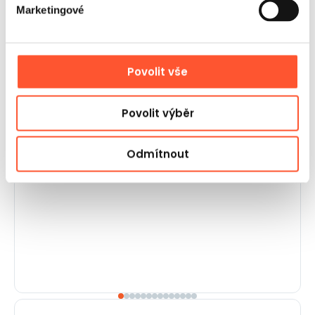
Marketingové
Zákazníci nám dávají hodnocení 5!
Gangaru se vyznačuje vynikajícím kontaktem se
zákazníky. Personál je nápomocný a důkladně
Povolit vše
odpovídá na otázky. Rychlé dodání a atraktivní
ceny jsou další výhody. Rozhodně doporučuji!
Povolit výběr
Wiktoria Meczynska
Odmítnout