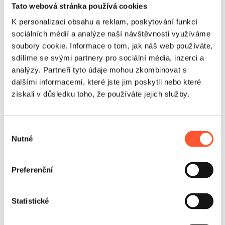
Tato webová stránka používá cookies
K personalizaci obsahu a reklam, poskytování funkcí
sociálních médií a analýze naší návštěvnosti využíváme
soubory cookie. Informace o tom, jak náš web používáte,
sdílíme se svými partnery pro sociální média, inzerci a
analýzy. Partneři tyto údaje mohou zkombinovat s
dalšími informacemi, které jste jim poskytli nebo které
získali v důsledku toho, že používáte jejich služby.
Využití
Dráha nejlépe funguje v areálech, které chtějí prodloužit
pobyt hostů a uspořádat aktivitu ve vyhrazené vodní
Výběr
zóně. Je dobře viditelná z pláže, takže samotný způsob
Nutné
souhlasu
využívání se stává součástí propagace místa a
povzbuzuje další osoby ke vstupu. Pro provozovatele to
Preferenční
znamená snazší monetizaci pobřežní zóny, vyšší využití
rekreační infrastruktury a silnější argument při prodeji
pobytů. Je to rozumná investice do sezónního provozu a
Statistické
opakovatelných příjmů.
Názory
a realizace