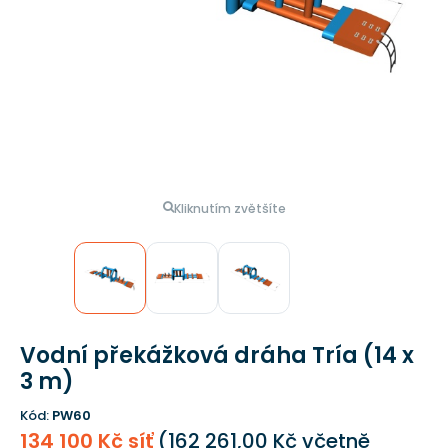
Kliknutím zvětšíte
Vodní překážková dráha Tría (14 x
3 m)
Kód:
PW60
134 100 Kč síť
(
162 261,00 Kč
včetně