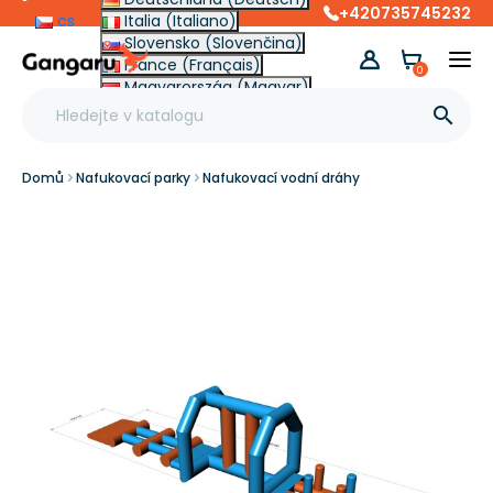
+420735745232
cs
Italia (Italiano)
Slovensko (Slovenčina)
France (Français)
0
Magyarország (Magyar)
Other (English €)

Domů
Nafukovací parky
Nafukovací vodní dráhy