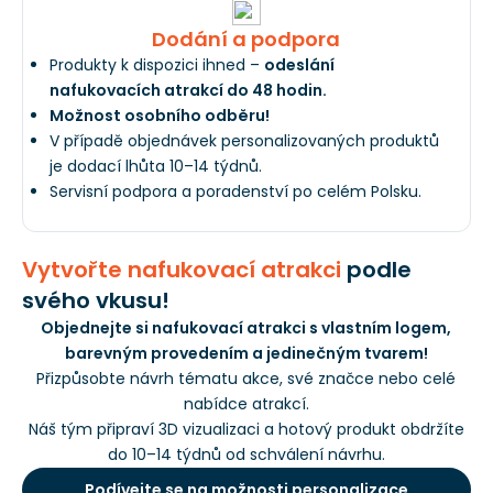
Dodání a podpora
Produkty k dispozici ihned –
odeslání
nafukovacích atrakcí do 48 hodin.
Možnost osobního odběru!
V případě objednávek personalizovaných produktů
je dodací lhůta 10–14 týdnů.
Servisní podpora a poradenství po celém Polsku.
Vytvořte nafukovací atrakci
podle
svého vkusu!
Objednejte si nafukovací atrakci s vlastním logem,
barevným provedením a jedinečným tvarem!
Přizpůsobte návrh tématu akce, své značce nebo celé
nabídce atrakcí.
Náš tým připraví 3D vizualizaci a hotový produkt obdržíte
do 10–14 týdnů od schválení návrhu.
Podívejte se na možnosti personalizace