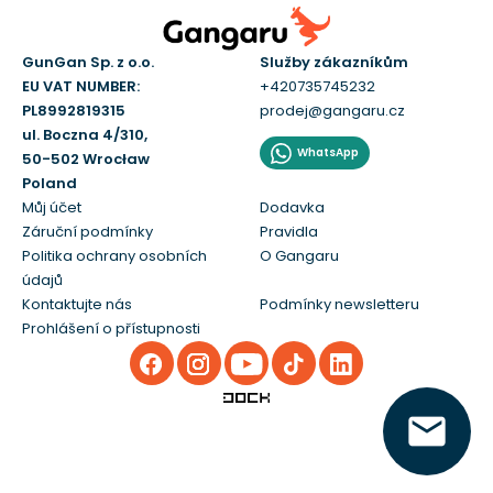
GunGan Sp. z o.o.
Služby zákazníkům
EU VAT NUMBER:
+420735745232
PL8992819315
prodej@gangaru.cz
ul. Boczna 4/310,
WhatsApp
50-502 Wrocław
Poland
Můj účet
Dodavka
Záruční podmínky
Pravidla
Politika ochrany osobních
O Gangaru
údajů
Kontaktujte nás
Podmínky newsletteru
Prohlášení o přístupnosti
