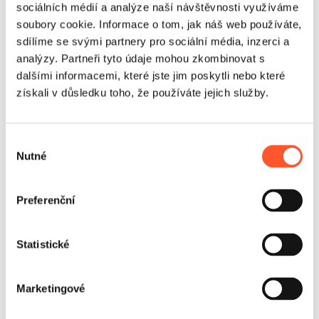
sociálních médií a analýze naší návštěvnosti využíváme
soubory cookie. Informace o tom, jak náš web používáte,
sdílíme se svými partnery pro sociální média, inzerci a
analýzy. Partneři tyto údaje mohou zkombinovat s
Využití
dalšími informacemi, které jste jim poskytli nebo které
získali v důsledku toho, že používáte jejich služby.
Blob funguje nejlépe tam, kde je dobře viditelný z pláže,
mola nebo odpočinkové zóny, protože samotný průběh
atrakce motivuje další osoby, aby se postavily do fronty.
Výběr
Krátké seance a potřeba spolupráce zvyšují počet
Nutné
souhlasu
opakování a prodlužují přítomnost skupin v areálu. Jako
samostatný bod může být základem oddělené zóny se
vstupným a jako modul parku zvyšuje jeho
Preferenční
rozpoznatelnost. Jde o řešení, které pomáhá proměnit
turistický ruch v pravidelný sezónní příjem.
Názory
a realizace
Statistické
Zákazníci nám dávají hodnocení 5!
Marketingové
Gangaru se vyznačuje vynikajícím kontaktem se
zákazníky. Personál je nápomocný a důkladně