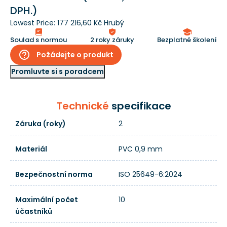
DPH.)
Lowest Price:
177 216,60 Kč Hrubý
Soulad s normou
2 roky záruky
Bezplatné školení
help_outline
Požádejte o produkt
Promluvte si s poradcem
Technické
specifikace
Záruka (roky)
2
Materiál
PVC 0,9 mm
Bezpečnostní norma
ISO 25649-6:2024
Maximální počet
10
účastníků