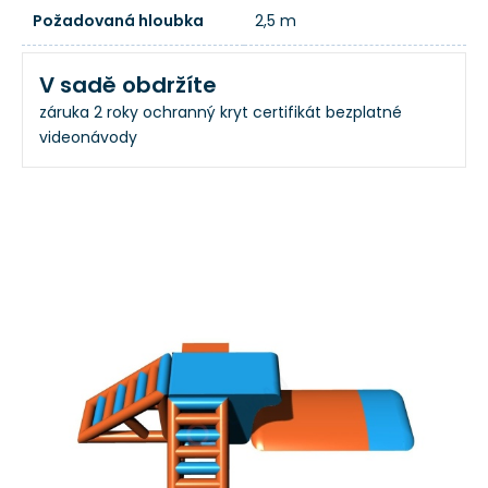
Požadovaná hloubka
2,5 m
V sadě obdržíte
záruka 2 roky
ochranný kryt
certifikát
bezplatné
videonávody