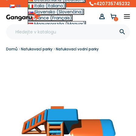
+420735745232
cs
Italia (Italiano)
Slovensko (Slovenčina)
France (Français)
0
Magyarország (Magyar)
Other (English €)

Domů
Nafukovací parky
Nafukovací vodní parky