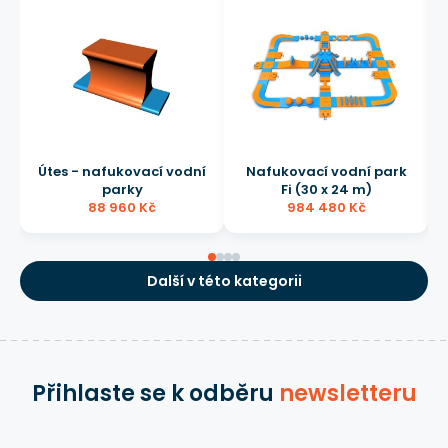
Útes - nafukovací vodní
Nafukovací vodní park
parky
Fi (30 x 24 m)
88 960 Kč
984 480 Kč
Další v této kategorii
Přihlaste se k odběru
newsletteru