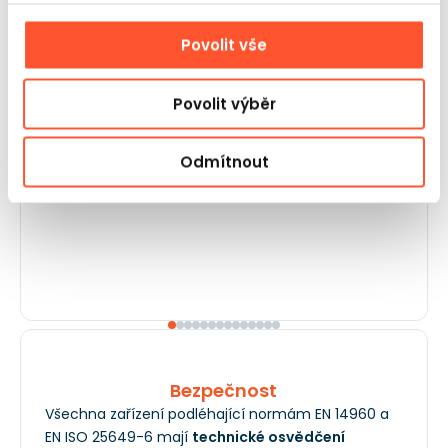
odpovídá na otázky. Rychlé dodání a atraktivní
ceny jsou další výhody. Rozhodně doporučuji!
Povolit vše
Wiktoria Meczynska
Povolit výběr
Odmítnout
Bezpečnost
Všechna zařízení podléhající normám EN 14960 a
EN ISO 25649-6 mají
technické osvědčení